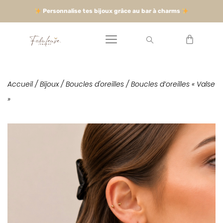
Personnalise tes bijoux grâce au bar à charms
Accueil
/
Bijoux
/
Boucles d'oreilles
/ Boucles d’oreilles « Valse
»